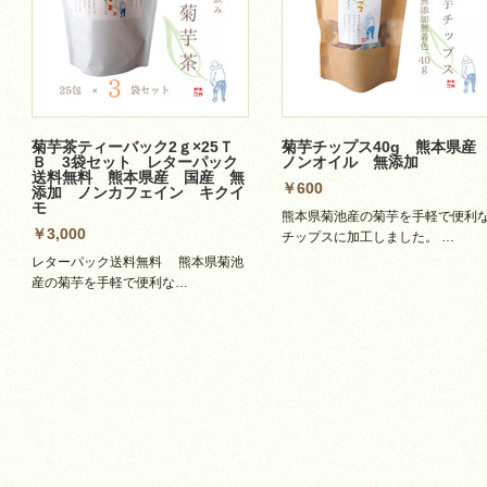
菊芋茶ティーバック2ｇ×25Ｔ
菊芋チップス40g 熊本県
Ｂ 3袋セット レターパック
ノンオイル 無添加
送料無料 熊本県産 国産 無
￥600
添加 ノンカフェイン キクイ
モ
熊本県菊池産の菊芋を手軽で便利
￥3,000
チップスに加工しました。 …
レターパック送料無料 熊本県菊池
産の菊芋を手軽で便利な…