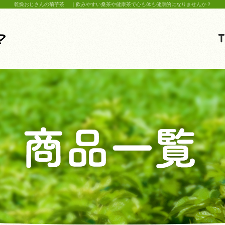
乾燥おじさんの菊芋茶 ｜飲みやすい桑茶や健康茶で心も体も健康的になりませんか？