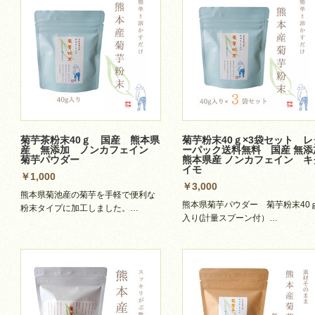
菊芋茶粉末40ｇ 国産 熊本県
菊芋粉末40ｇ×3袋セット レ
産 無添加 ノンカフェイン
ーパック送料無料 国産 無添
菊芋パウダー
熊本県産 ノンカフェイン キ
イモ
￥1,000
￥3,000
熊本県菊池産の菊芋を手軽で便利な
熊本県菊芋パウダー 菊芋粉末40
粉末タイプに加工しました。…
入り(計量スプーン付）…