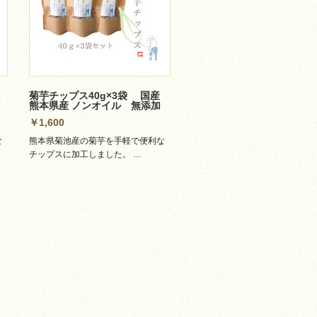
産
菊芋チップス40g×3袋 国産
熊本県産 ノンオイル 無添加
￥1,600
な
熊本県菊池産の菊芋を手軽で便利な
チップスに加工しました。 …