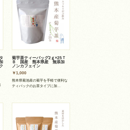
タ
菊芋茶ティーバッグ2ｇ×25Ｔ
加
Ｂ 国産 熊本県産 無添加
ク
ノンカフェイン
￥1,000
熊本県菊池産の菊芋を手軽で便利な
ｇ
ティバックのお茶タイプに加…