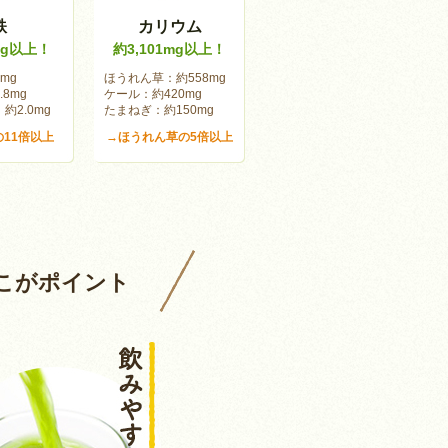
鉄
カリウム
mg以上！
約3,101mg以上！
mg
ほうれん草：約558mg
8mg
ケール：約420mg
約2.0mg
たまねぎ：約150mg
11倍以上
→ほうれん草の5倍以上
こがポイント