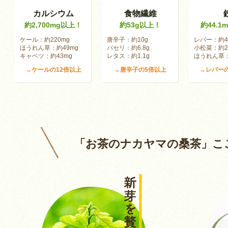
カルシウム
食物繊維
約2,700mg以上！
約53g以上！
約44.1
ケール：約220mg
唐辛子：約10g
レバー：約4
ほうれん草：約49mg
パセリ：約6.8g
小松菜：約2.
キャベツ：約43mg
レタス：約1.1g
ほうれん草：
→ケールの12倍以上
→唐辛子の5倍以上
→レバーの
「お茶のナカヤマの桑茶」こ